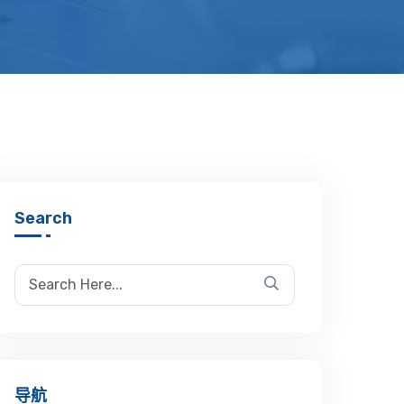
Search
导航