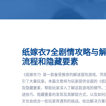
纸嫁衣7全剧情攻略与
流程和隐藏要素
《纸嫁衣7》是一款备受推崇的解谜冒险游戏，凭
引了大量玩家。本篇文章将为玩家提供全面的《纸
及隐藏要素，帮助玩家深入了解这款游戏的细节。
谜技巧、隐藏要素的发现及其解锁方式，以及如何
文也会结合一些玩家常遇到的挑战，给出解决方案