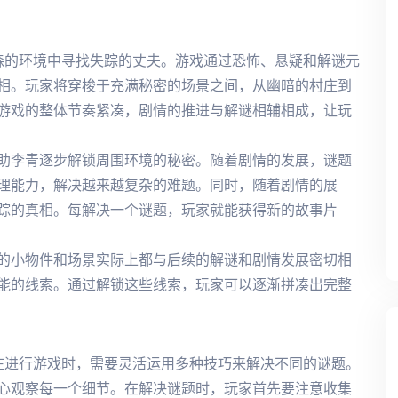
森的环境中寻找失踪的丈夫。游戏通过恐怖、悬疑和解谜元
相。玩家将穿梭于充满秘密的场景之间，从幽暗的村庄到
游戏的整体节奏紧凑，剧情的推进与解谜相辅相成，让玩
助李青逐步解锁周围环境的秘密。随着剧情的发展，谜题
理能力，解决越来越复杂的难题。同时，随着剧情的展
踪的真相。每解决一个谜题，玩家就能获得新的故事片
的小物件和场景实际上都与后续的解谜和剧情发展密切相
能的线索。通过解锁这些线索，玩家可以逐渐拼凑出完整
在进行游戏时，需要灵活运用多种技巧来解决不同的谜题。
心观察每一个细节。在解决谜题时，玩家首先要注意收集