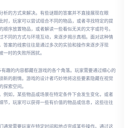
分析的方式来解决。有些谜题的答案并不直接展现在眼
此时，玩家可以尝试组合不同的物品，或者寻找特定的提
的顺序放置物品，或者解读一些看似无关的文字或符号。
过不同的方式与环境互动，来逐步揭示真相。面对这种情
，答案的线索往往是通过多次的实验和操作来逐步浮现
被一时的失败所困扰。
多有趣的内容都藏在游戏的各个角落。玩家需要通过细心的
锁新的剧情。游戏的设计者巧妙地将这些要素隐藏在视觉
的探索空间。
。例如，某些物品或场景在特定条件下会发生变化，或者
细节，玩家可以获得一些有价值的物品或信息，这些往往
们通常需要玩家在特定时间和地点完成某些操作。通过这