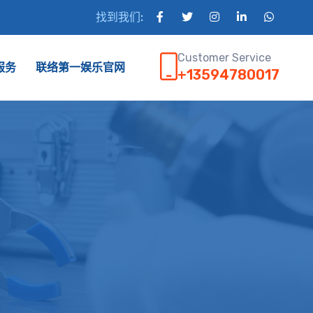
找到我们:
Customer Service
服务
联络第一娱乐官网
+13594780017