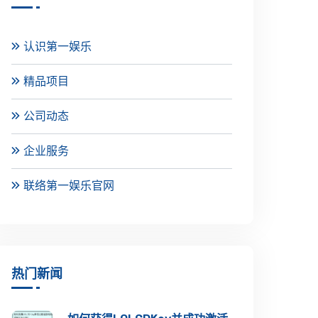
认识第一娱乐
精品项目
公司动态
企业服务
联络第一娱乐官网
热门新闻